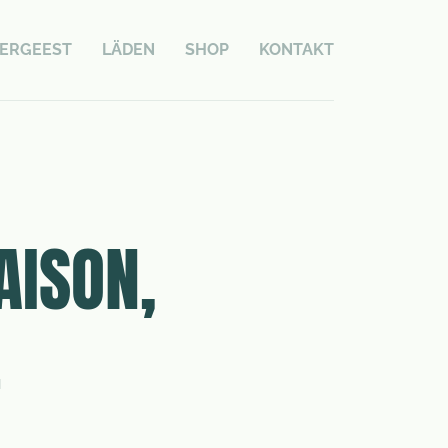
ERGEEST
LÄDEN
SHOP
KONTAKT
AISON,
.