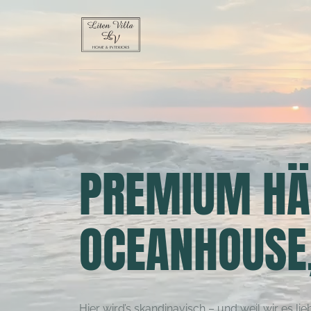
PREMIUM HÄN
OCEANHOUSE,
Hier wird’s skandinavisch – und weil wir es 