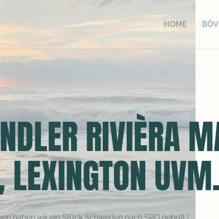
HOME
BÖV
DLER RIVIÈRA M
 LEXINGTON UVM
lieben haben wir ein Stück Schweden nach SPO geholt !