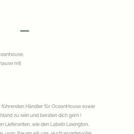
ceanhouse,
uhause mit
er führenden Händler für OceanHouse sowie
hland zu sein und beraten dich gern !
n Lieferanten, wie den Labeln Lexington,
re, uvm. freuen wir uns, euch wundervolle